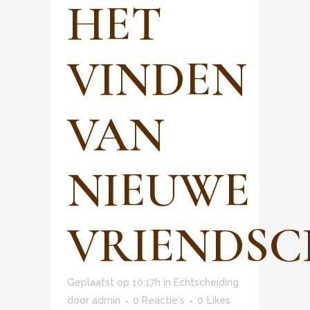
HET
VINDEN
VAN
NIEUWE
VRIENDSC
Geplaatst op 10:17h
in
Echtscheiding
door
admin
0 Reactie's
0
Likes