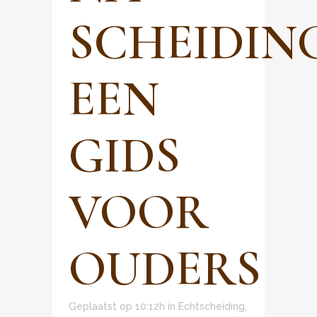
SCHEIDING
EEN
GIDS
VOOR
OUDERS
Geplaatst op 10:12h
in
Echtscheiding
,