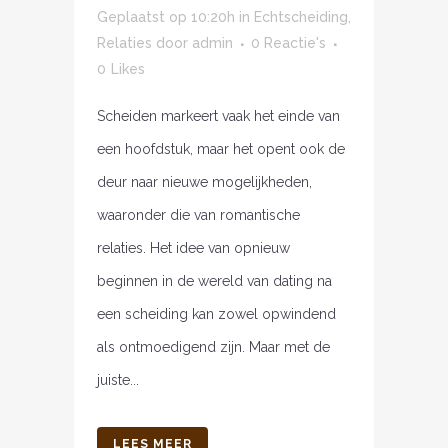
Geplaatst op 10:20h
in
Echtscheiding
,
Relaties
door
admin
0 Reactie's
0
Likes
Scheiden markeert vaak het einde van
een hoofdstuk, maar het opent ook de
deur naar nieuwe mogelijkheden,
waaronder die van romantische
relaties. Het idee van opnieuw
beginnen in de wereld van dating na
een scheiding kan zowel opwindend
als ontmoedigend zijn. Maar met de
juiste...
LEES MEER