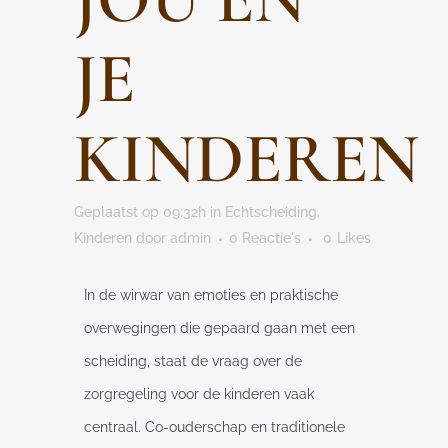
JE
KINDEREN
Geplaatst op 09:32h
in
Echtscheiding
,
Kinderen
door
admin
0 Reactie's
0
Likes
In de wirwar van emoties en praktische
overwegingen die gepaard gaan met een
scheiding, staat de vraag over de
zorgregeling voor de kinderen vaak
centraal. Co-ouderschap en traditionele