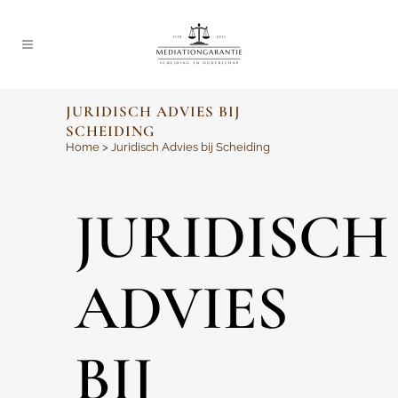
JURIDISCH ADVIES BIJ
SCHEIDING
Home
>
Juridisch Advies bij Scheiding
JURIDISCH
ADVIES
BIJ