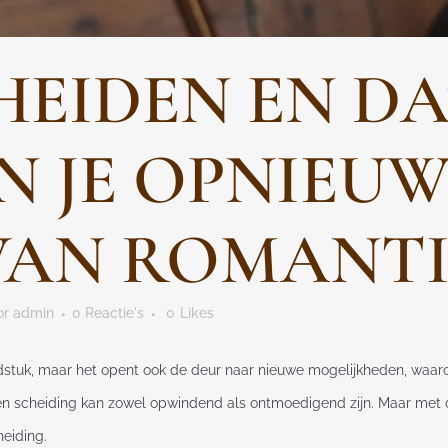
EIDEN EN DA
N JE OPNIEUW
VAN ROMANTI
or
admin
0 Reactie's
0
Likes
stuk, maar het opent ook de deur naar nieuwe mogelijkheden, waaron
n scheiding kan zowel opwindend als ontmoedigend zijn. Maar met d
heiding.