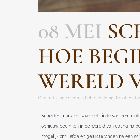
08 MEI
SCH
HOE BEGI
WERELD 
Geplaatst op 10:20h
in
Echtscheiding
,
Relaties
do
Scheiden markeert vaak het einde van een hoofd
opnieuw beginnen in de wereld van dating na ee
mogelijk om liefde en geluk te vinden na een sc