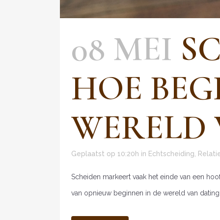
08 MEI
SC
HOE BEGI
WERELD 
Geplaatst op 10:20h
in
Echtscheiding
,
Relati
Scheiden markeert vaak het einde van een hoof
van opnieuw beginnen in de wereld van dating 