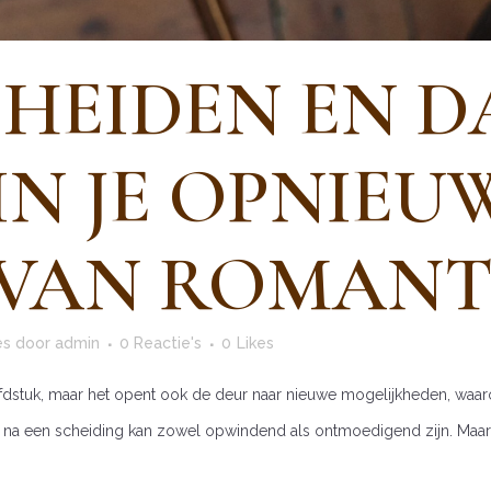
HEIDEN EN D
N JE OPNIEUW
VAN ROMANT
es
door
admin
0 Reactie's
0
Likes
dstuk, maar het opent ook de deur naar nieuwe mogelijkheden, waaron
na een scheiding kan zowel opwindend als ontmoedigend zijn. Maar m