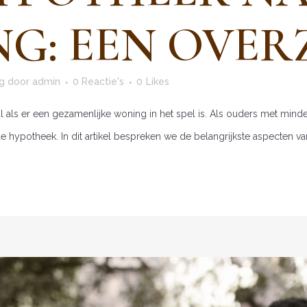
NG: EEN OVER
g
door
admin
0 Reactie's
0
Likes
l als er een gezamenlijke woning in het spel is. Als ouders met minde
e hypotheek. In dit artikel bespreken we de belangrijkste aspecten va