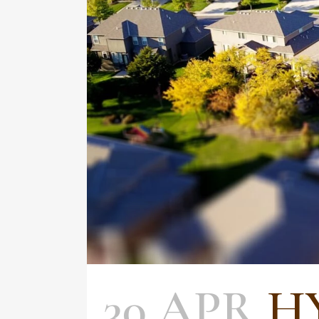
30 APR
H