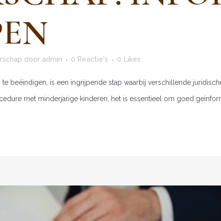
PEN
erschap
door
admin
0 Reactie's
0
Likes
te beëindigen, is een ingrijpende stap waarbij verschillende juridis
cedure met minderjarige kinderen, het is essentieel om goed geïnforme