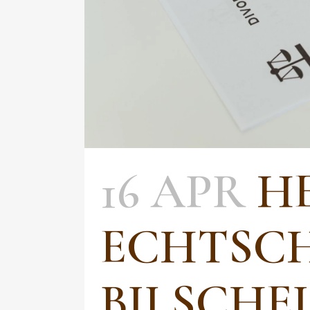
16 APR
H
ECHTSC
BIJ SCHE