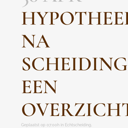
HYPOTHEE
NA
SCHEIDING
EEN
OVERZICH
Geplaatst op 07:00h
in
Echtscheiding
,