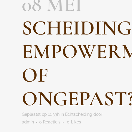
08 MEI
SCHEIDING
EMPOWER
OF
ONGEPAST
Geplaatst op 11:33h
in
Echtscheiding
door
admin
0 Reactie's
0
Likes